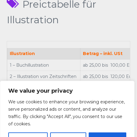
Preictabelle für
Illustration
Illustration
Betrag – inkl. USt
1 – Buchillustration
ab 25,00 bis 100,00 Euro 
2 – Illustration von Zeitschriften
ab 25,00 bis 120,00 Euro 
3 -Werbung Illustration
ab 50,00 bis 400,00 Euro
We value your privacy
We use cookies to enhance your browsing experience,
Die Illustration der Zeitschrift und des Buches, basiert auf
serve personalized ads or content, and analyze our
Vereinbarung und der Preis hängt von der Wahl der
traffic. By clicking "Accept All", you consent to our use
Technik der Arbeit und ihrer Zahl ab.
of cookies.