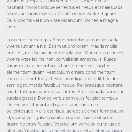
Vivamus tempus ut nisl sed facilisis. Pellentesque
habitant morbi tristique senectus et netus et malesuada
fames ac turpis egestas. Curabitur non eleifend quam.
Duis lobortis vel nibh vitae bibendum. Donec a magna
justo.
Fusce nec sem turpis. Sed in dui vel mauris malesuada
viverra rutrum a nisi. Etiam ut orci lorem. Mauris mollis
eros est, nec lacinia dolor fringilla non. Maecenas risus est,
viverra vitae lacinia non, convallis sit amet nulla. Fusce
turpis enim, elementum sit amet diam vel, sagittis
elementum quam. Vestibulum ornare condimentum
tortor sit amet feugiat. Sed lacus ligula, blandit tincidunt
sem eget, mattis faucibus neque. Pellentesque habitant
morbi tristique senectus et netus et malesuada fames ac
turpis egestas. Donec varius sem quis feugiat tempus.
Donec porttitor ante id quam condimentum
pellentesque. Nulla est risus, laoreet sit amet fermentum
id, viverra vel ligula. Curabitur sodales massa sit amet
quam egestas feugiat. Vestibulum vehicula eu tellus ac
ultricies. Vestibulum sit amet varius metus, at accumsan