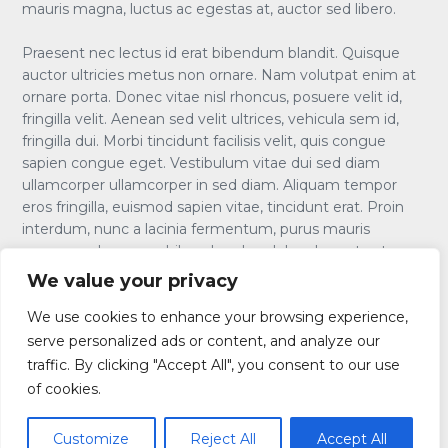
mauris magna, luctus ac egestas at, auctor sed libero.
Praesent nec lectus id erat bibendum blandit. Quisque
auctor ultricies metus non ornare. Nam volutpat enim at
ornare porta. Donec vitae nisl rhoncus, posuere velit id,
fringilla velit. Aenean sed velit ultrices, vehicula sem id,
fringilla dui. Morbi tincidunt facilisis velit, quis congue
sapien congue eget. Vestibulum vitae dui sed diam
ullamcorper ullamcorper in sed diam. Aliquam tempor
eros fringilla, euismod sapien vitae, tincidunt erat. Proin
interdum, nunc a lacinia fermentum, purus mauris
accumsan lorem, ac bibendum leo dolor placerat est.
Nullam id blandit nunc. In pulvinar nec elit a faucibus.
We value your privacy
Proin id condimentum orci. Praesent vel tellus ut tortor
pulvinar lobortis id ut turpis. Mauris vel elit eget nibh
We use cookies to enhance your browsing experience,
lobortis facilisis. Phasellus vitae nisl convallis, semper sem
serve personalized ads or content, and analyze our
a, porttitor odio. Integer aliquet eleifend orci, eget sagittis
traffic. By clicking "Accept All", you consent to our use
eros pellentesque vel.
of cookies.
Customize
Reject All
Accept All