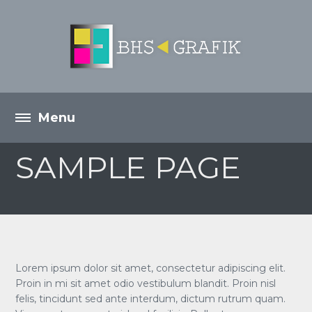
SAMPLE PAGE
Lorem ipsum dolor sit amet, consectetur adipiscing elit.
Proin in mi sit amet odio vestibulum blandit. Proin nisl
felis, tincidunt sed ante interdum, dictum rutrum quam.