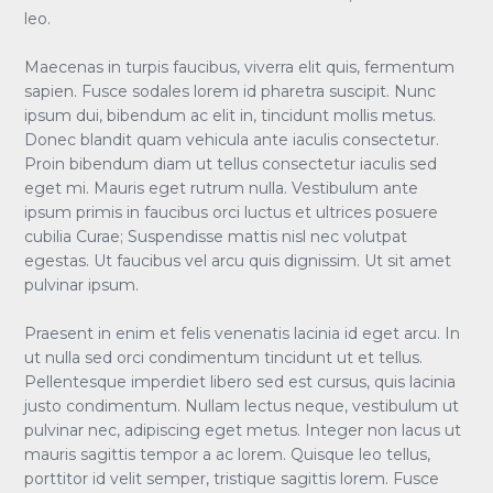
leo.
Maecenas in turpis faucibus, viverra elit quis, fermentum
sapien. Fusce sodales lorem id pharetra suscipit. Nunc
ipsum dui, bibendum ac elit in, tincidunt mollis metus.
Donec blandit quam vehicula ante iaculis consectetur.
Proin bibendum diam ut tellus consectetur iaculis sed
eget mi. Mauris eget rutrum nulla. Vestibulum ante
ipsum primis in faucibus orci luctus et ultrices posuere
cubilia Curae; Suspendisse mattis nisl nec volutpat
egestas. Ut faucibus vel arcu quis dignissim. Ut sit amet
pulvinar ipsum.
Praesent in enim et felis venenatis lacinia id eget arcu. In
ut nulla sed orci condimentum tincidunt ut et tellus.
Pellentesque imperdiet libero sed est cursus, quis lacinia
justo condimentum. Nullam lectus neque, vestibulum ut
pulvinar nec, adipiscing eget metus. Integer non lacus ut
mauris sagittis tempor a ac lorem. Quisque leo tellus,
porttitor id velit semper, tristique sagittis lorem. Fusce